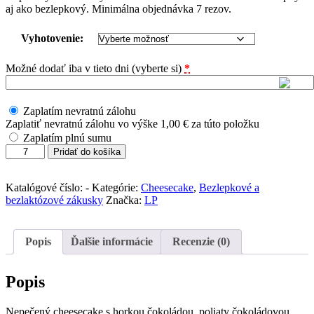
aj ako bezlepkový. Minimálna objednávka 7 rezov.
Vyhotovenie:
Možné dodať iba v tieto dni (vyberte si)
*
Zaplatím nevratnú zálohu
Zaplatiť nevratnú zálohu vo výške
1,00
€
za túto položku
Zaplatím plnú sumu
množstvo
Pridať do košíka
Cheesecake
s
horkou
Katalógové číslo:
-
Kategórie:
Cheesecake
,
Bezlepkové a
čokoládou
bezlaktózové zákusky
Značka:
LP
140
gr
aj
Popis
Ďalšie informácie
Recenzie (0)
bez
lepku
Popis
Nepečený cheesecake s horkou čokoládou, poliaty čokoládovou