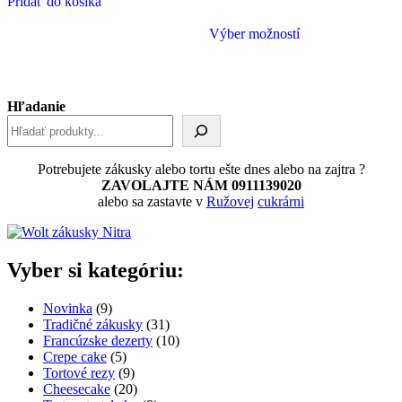
Pridať do košíka
Tento
Výber možností
produkt
má
viacero
variantov.
Možnosti
Hľadanie
si
môžete
vybrať
na
Potrebujete zákusky alebo tortu ešte dnes alebo na zajtra ?
stránke
ZAVOLAJTE NÁM 0911139020
produktu.
alebo sa zastavte v
Ružovej
cukrárni
Vyber si kategóriu:
9
Novinka
9
produktov
31
Tradičné zákusky
31
produktov
10
Francúzske dezerty
10
5
produktov
Crepe cake
5
produktov
9
Tortové rezy
9
produktov
20
Cheesecake
20