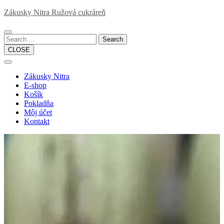
Skip
Zákusky Nitra Ružová cukráreň
to
content
Search
CLOSE
Open
Button
Close
Zákusky Nitra
Button
E-shop
Košík
Pokladňa
Môj účet
Kontakt