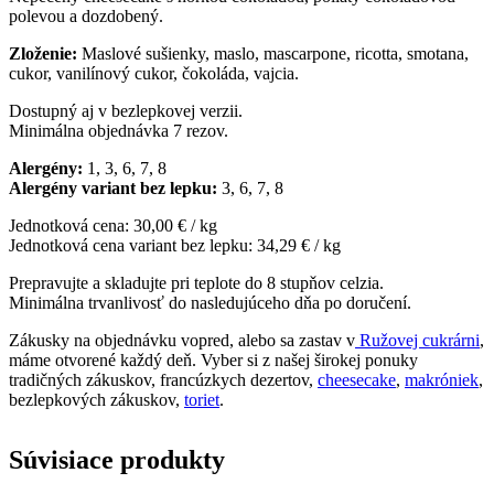
polevou a dozdobený.
Zloženie:
Maslové sušienky, maslo, mascarpone, ricotta, smotana,
cukor, vanilínový cukor, čokoláda, vajcia.
Dostupný aj v bezlepkovej verzii.
Minimálna objednávka 7 rezov.
Alergény:
1, 3, 6, 7, 8
Alergény variant bez lepku:
3, 6, 7, 8
Jednotková cena: 30,00 € / kg
Jednotková cena variant bez lepku: 34,29 € / kg
Prepravujte a skladujte pri teplote do 8 stupňov celzia.
Minimálna trvanlivosť do nasledujúceho dňa po doručení.
Zákusky na objednávku vopred, alebo sa zastav v
Ružovej cukrárni
,
máme otvorené každý deň. Vyber si z našej širokej ponuky
tradičných zákuskov, francúzkych dezertov,
cheesecake
,
makróniek
,
bezlepkových zákuskov,
toriet
.
Súvisiace produkty