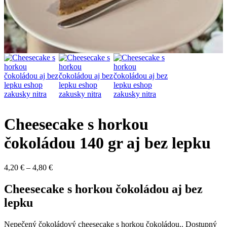
Cheesecake s horkou
čokoládou 140 gr aj bez lepku
Price
4,20
€
–
4,80
€
range:
4,20 €
Cheesecake s horkou čokoládou aj bez
through
lepku
4,80 €
Nepečený čokoládový cheesecake s horkou čokoládou.. Dostupný