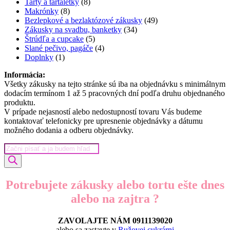
produktov
8
Tarty a tartaletky
8
8
produktov
Makrónky
8
produktov
49
Bezlepkové a bezlaktózové zákusky
49
34
produktov
Zákusky na svadbu, banketky
34
5
produktov
Štrúdľa a cupcake
5
produktov
4
Slané pečivo, pagáče
4
1
produkty
Doplnky
1
produkt
Informácia:
Všetky zákusky na tejto stránke sú iba na objednávku s minimálnym
dodacím termínom 1 až 5 pracovných dní podľa druhu objednaného
produktu.
V prípade nejasností alebo nedostupností tovaru Vás budeme
kontaktovať telefonicky pre upresnenie objednávky a dátumu
možného dodania a odberu objednávky.
Products
search
Potrebujete zákusky alebo tortu ešte dnes
alebo na zajtra ?
ZAVOLAJTE NÁM 0911139020
alebo sa zastavte v
Ružovej
cukrárni