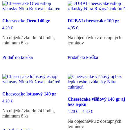
Cheesecake Oreo 140 gr
DUBAI cheesecake 100 gr
4,20
€
4,95
€
Na objednávku do 24 hodín,
Na objednávku z dostupných
minimum 6 ks.
termínov
Pridať do košíka
Pridať do košíka
Cheesecake lotusový 140 gr
Cheesecake višňový 140 gr aj
4,20
€
bez lepku
Na objednávku do 24 hodín,
Price
4,20
€
–
4,80
€
minimum 6 ks.
range:
4,20 €
Na objednávku z dostupných
through
termínov
4,80 €