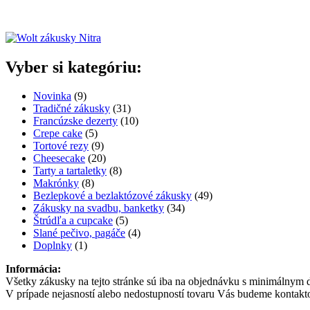
produktu.
Vyber si kategóriu:
9
Novinka
9
produktov
31
Tradičné zákusky
31
produktov
10
Francúzske dezerty
10
5
produktov
Crepe cake
5
produktov
9
Tortové rezy
9
produktov
20
Cheesecake
20
produktov
8
Tarty a tartaletky
8
8
produktov
Makrónky
8
produktov
49
Bezlepkové a bezlaktózové zákusky
49
34
produktov
Zákusky na svadbu, banketky
34
5
produktov
Štrúdľa a cupcake
5
produktov
4
Slané pečivo, pagáče
4
1
produkty
Doplnky
1
produkt
Informácia:
Všetky zákusky na tejto stránke sú iba na objednávku s minimálnym
V prípade nejasností alebo nedostupností tovaru Vás budeme kontak