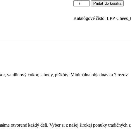
množstvo
Pridať do košíka
Cheesecake
Tiramisu
jahoda
Katalógové číslo:
LPP-Chees_t
170
gr
or, vanilínový cukor, jahody, piškóty.
Minimálna objednávka 7 rezov.
 máme otvorené každý deň. Vyber si z našej širokej ponuky tradičných 