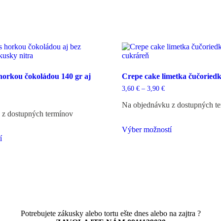
horkou čokoládou 140 gr aj
Crepe cake limetka čučoriedk
Price
3,60
€
–
3,90
€
range:
rice
3,60 €
Na objednávku z dostupných t
ange:
through
,20 €
 z dostupných termínov
3,90 €
hrough
Tento
,80 €
Výber možností
Tento
produkt
í
produkt
má
má
viacero
viacero
variantov.
variantov.
Možnosti
Možnosti
si
si
môžete
môžete
vybrať
vybrať
na
na
stránke
Potrebujete zákusky alebo tortu ešte dnes alebo na zajtra ?
stránke
produktu.