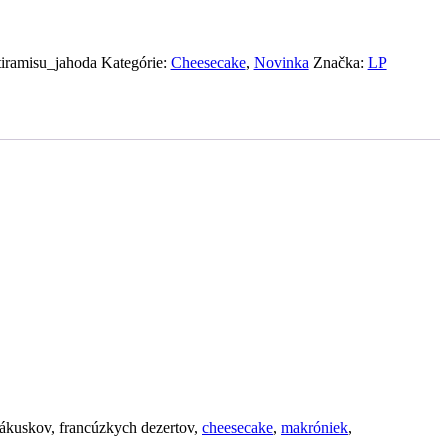
iramisu_jahoda
Kategórie:
Cheesecake
,
Novinka
Značka:
LP
zákuskov, francúzkych dezertov,
cheesecake
,
makróniek
,