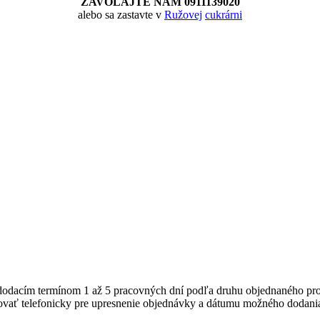
ZAVOLAJTE NÁM 0911139020
produktu.
alebo sa zastavte v
Ružovej
cukrárni
 dodacím termínom 1 až 5 pracovných dní podľa druhu objednaného pr
tovať telefonicky pre upresnenie objednávky a dátumu možného dodani