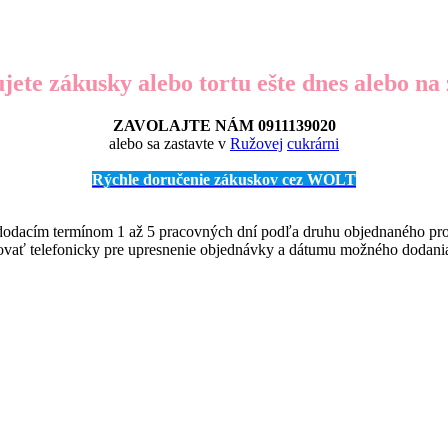
jete zákusky alebo tortu ešte dnes alebo na 
ZAVOLAJTE NÁM 0911139020
alebo sa zastavte v
Ružovej
cukrárni
Rýchle doručenie zákuskov cez WOLT
 dodacím termínom 1 až 5 pracovných dní podľa druhu objednaného pr
tovať telefonicky pre upresnenie objednávky a dátumu možného dodani