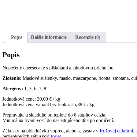
Popis
Ďalšie informácie
Recenzie (0)
Popis
Nepečený cheesecake s piškótami a jahodovou príchuťou.
Zloženie:
Maslové sušienky, maslo, mascarpone, ricotta, smotana, cuk
Alergény:
1, 3, 6, 7, 8
Jednotková cena: 30,00 € / kg
Jednotková cena variant bez lepku: 25,88 € / kg
Prepravujte a skladujte pri teplote do 8 stupňov celzia.
Minimálna trvanlivosť do nasledujúceho dňa po doručení.
Zákusky na objednávku vopred, alebo sa zastav v
Ružovej cukrárni
,
bezlepkových zákuskov,
toriet
.