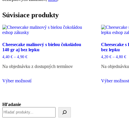
Súvisiace produkty
Cheesecake malinový s bielou čokoládou
Cheesecake s 
140 gr aj bez lepku
bez lepku
Price
P
4,40
€
–
4,90
€
4,20
€
–
4,80
€
range:
r
4,40 €
4
Na objednávku z dostupných termínov
Na objednávku
through
t
4,90 €
4
Tento
Výber možností
Výber možnost
produkt
má
viacero
variantov.
Možnosti
Hľadanie
si
môžete
vybrať
na
stránke