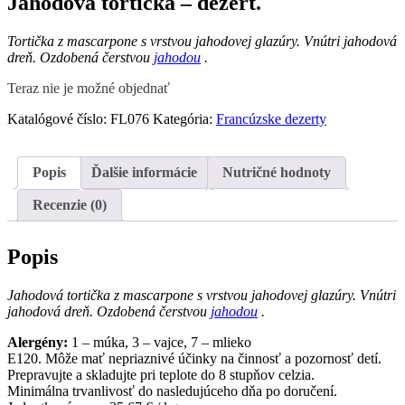
Jahodová tortička – dezert.
Tortička z mascarpone s vrstvou jahodovej glazúry. Vnútri jahodová
dreň. Ozdobená čerstvou
jahodou
.
Teraz nie je možné objednať
Katalógové číslo:
FL076
Kategória:
Francúzske dezerty
Popis
Ďalšie informácie
Nutričné hodnoty
Recenzie (0)
Popis
Jahodová tortička z mascarpone s vrstvou jahodovej glazúry. Vnútri
jahodová dreň. Ozdobená čerstvou
jahodou
.
Alergény:
1 – múka, 3 – vajce, 7 – mlieko
E120. Môže mať nepriaznivé účinky na činnosť a pozornosť detí.
Prepravujte a skladujte pri teplote do 8 stupňov celzia.
Minimálna trvanlivosť do nasledujúceho dňa po doručení.