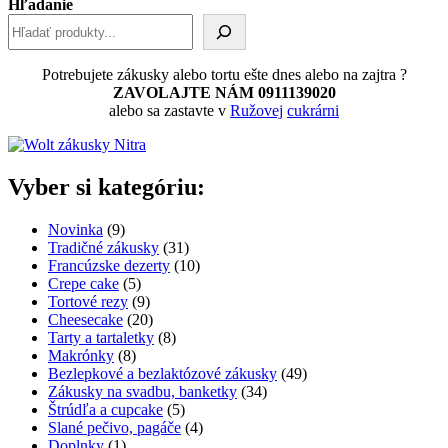
Hľadanie
Potrebujete zákusky alebo tortu ešte dnes alebo na zajtra ?
ZAVOLAJTE NÁM 0911139020
alebo sa zastavte v
Ružovej
cukrárni
Vyber si kategóriu:
9
Novinka
9
produktov
31
Tradičné zákusky
31
produktov
10
Francúzske dezerty
10
5
produktov
Crepe cake
5
produktov
9
Tortové rezy
9
produktov
20
Cheesecake
20
produktov
8
Tarty a tartaletky
8
8
produktov
Makrónky
8
produktov
49
Bezlepkové a bezlaktózové zákusky
49
34
produktov
Zákusky na svadbu, banketky
34
5
produktov
Štrúdľa a cupcake
5
produktov
4
Slané pečivo, pagáče
4
1
produkty
Doplnky
1