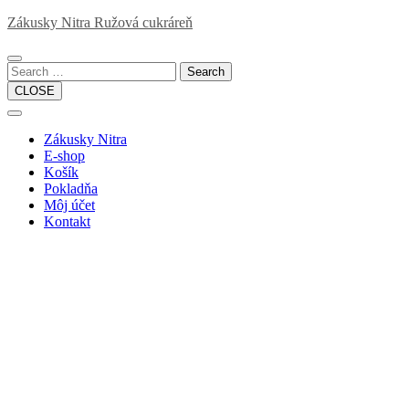
Skip
Zákusky Nitra Ružová cukráreň
to
content
Search
CLOSE
Open
Button
Close
Zákusky Nitra
Button
E-shop
Košík
Pokladňa
Môj účet
Kontakt