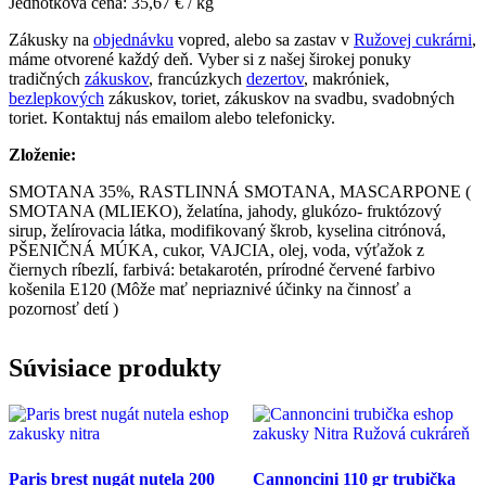
Jednotková cena: 35,67 € / kg
Zákusky na
objednávku
vopred, alebo sa zastav v
Ružovej cukrárni
,
máme otvorené každý deň. Vyber si z našej širokej ponuky
tradičných
zákuskov
, francúzkych
dezertov
, makróniek,
bezlepkových
zákuskov, toriet, zákuskov na svadbu, svadobných
toriet. Kontaktuj nás emailom alebo telefonicky.
Zloženie:
SMOTANA 35%, RASTLINNÁ SMOTANA, MASCARPONE (
SMOTANA (MLIEKO), želatína, jahody, glukózo- fruktózový
sirup, želírovacia látka, modifikovaný škrob, kyselina citrónová,
PŠENIČNÁ MÚKA, cukor, VAJCIA, olej, voda, výťažok z
čiernych ríbezlí, farbivá: betakarotén, prírodné červené farbivo
košenila E120 (Môže mať nepriaznivé účinky na činnosť a
pozornosť detí )
Súvisiace produkty
Paris brest nugát nutela 200
Cannoncini 110 gr trubička