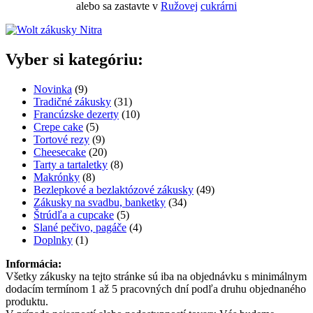
alebo sa zastavte v
Ružovej
cukrárni
Vyber si kategóriu:
9
Novinka
9
produktov
31
Tradičné zákusky
31
produktov
10
Francúzske dezerty
10
5
produktov
Crepe cake
5
produktov
9
Tortové rezy
9
produktov
20
Cheesecake
20
produktov
8
Tarty a tartaletky
8
8
produktov
Makrónky
8
produktov
49
Bezlepkové a bezlaktózové zákusky
49
34
produktov
Zákusky na svadbu, banketky
34
5
produktov
Štrúdľa a cupcake
5
produktov
4
Slané pečivo, pagáče
4
1
produkty
Doplnky
1
produkt
Informácia:
Všetky zákusky na tejto stránke sú iba na objednávku s minimálnym
dodacím termínom 1 až 5 pracovných dní podľa druhu objednaného
produktu.