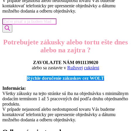
V prípade nejasností alebo nedostupností tovaru Vás budeme
kontaktovať telefonicky pre upresnenie objednávky a dátumu
možného dodania a odberu objednávky.
Products
search
Potrebujete zákusky alebo tortu ešte dnes
alebo na zajtra ?
ZAVOLAJTE NÁM 0911139020
alebo sa zastavte v
Ružovej
cukrárni
Rýchle doručenie zákuskov cez WOLT
Informácia:
Všetky zákusky na tejto stránke sú iba na objednávku s minimálnym
dodacím termínom 1 až 5 pracovných dní podľa druhu objednaného
produktu.
V prípade nejasností alebo nedostupností tovaru Vás budeme
kontaktovať telefonicky pre upresnenie objednávky a dátumu
možného dodania a odberu objednávky.