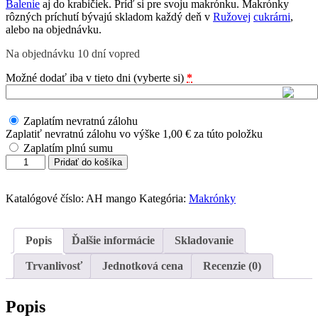
Balenie
aj do krabičiek. Príď si pre svoju makrónku.
Makrónky
rôzných príchutí bývajú skladom každý deň v
Ružovej
cukrárni
,
alebo na objednávku.
Na objednávku 10 dní vopred
Možné dodať iba v tieto dni (vyberte si)
*
Zaplatím nevratnú zálohu
Zaplatiť nevratnú zálohu vo výške
1,00
€
za túto položku
Zaplatím plnú sumu
množstvo
Pridať do košíka
Mango
makrónky
17
Katalógové číslo:
AH mango
Kategória:
Makrónky
gr
Popis
Ďalšie informácie
Skladovanie
Trvanlivosť
Jednotková cena
Recenzie (0)
Popis