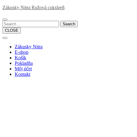
Skip
Zákusky Nitra Ružová cukráreň
to
content
Search
CLOSE
Open
Button
Close
Zákusky Nitra
Button
E-shop
Košík
Pokladňa
Môj účet
Kontakt