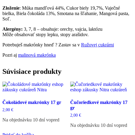
Zloženie
: Múka mandľová 44%, Cukor biely 19,7%, Vaječné
bielka, Biela čokoláda 13%, Smotana na šľahanie, Mangová pasta,
Soľ.
Alergény:
3, 7, 8 – obsahuje: orechy, vajcia, laktózu
Môže obsahovať stopy lepku, stopy arašidov.
Potrebuješ makrónky hneď ? Zastav sa v
Ružovej cukrárni
Pozri aj
malinová makrónka
Súvisiace produkty
Čokoládové makrónky 17 gr
Čučoriedkové makrónky 17
gr
2,00
€
2,00
€
Na objednávku 10 dní vopred
Na objednávku 10 dní vopred
Pridať do košíka