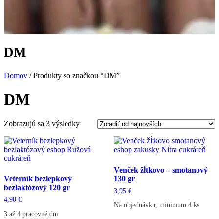
DM
Domov
/ Produkty so značkou “DM”
DM
Zoradené
Zobrazujú sa 3 výsledky
podľa
najnovších
Venček žĺtkovo – smotanový
Veterník bezlepkový
130 gr
bezlaktózový 120 gr
3,95
€
4,90
€
Na objednávku, minimum 4 ks
3 až 4 pracovné dni