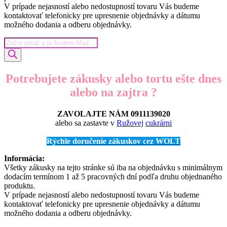
V prípade nejasností alebo nedostupností tovaru Vás budeme
kontaktovať telefonicky pre upresnenie objednávky a dátumu
možného dodania a odberu objednávky.
Products
search
Potrebujete zákusky alebo tortu ešte dnes
alebo na zajtra ?
ZAVOLAJTE NÁM 0911139020
alebo sa zastavte v
Ružovej
cukrárni
Rýchle doručenie zákuskov cez WOLT
Informácia:
Všetky zákusky na tejto stránke sú iba na objednávku s minimálnym
dodacím termínom 1 až 5 pracovných dní podľa druhu objednaného
produktu.
V prípade nejasností alebo nedostupností tovaru Vás budeme
kontaktovať telefonicky pre upresnenie objednávky a dátumu
možného dodania a odberu objednávky.