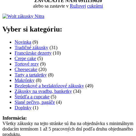
ZAVOLAJTE NÁM 0911139020
alebo sa zastavte v
Ružovej
cukrárni
Vyber si kategóriu:
9
Novinka
9
produktov
31
Tradičné zákusky
31
produktov
10
Francúzske dezerty
10
5
produktov
Crepe cake
5
produktov
9
Tortové rezy
9
produktov
20
Cheesecake
20
produktov
8
Tarty a tartaletky
8
8
produktov
Makrónky
8
produktov
49
Bezlepkové a bezlaktózové zákusky
49
34
produktov
Zákusky na svadbu, banketky
34
5
produktov
Štrúdľa a cupcake
5
produktov
4
Slané pečivo, pagáče
4
1
produkty
Doplnky
1
produkt
Informácia:
Všetky zákusky na tejto stránke sú iba na objednávku s minimálnym
dodacím termínom 1 až 5 pracovných dní podľa druhu objednaného
produktu.